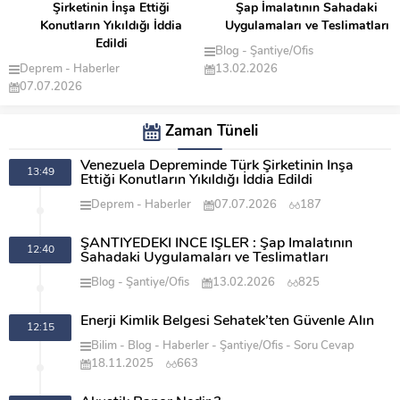
Şirketinin İnşa Ettiği
Şap İmalatının Sahadaki
Konutların Yıkıldığı İddia
Uygulamaları ve Teslimatları
Edildi
Blog
Şantiye/Ofis
Deprem
Haberler
13.02.2026
07.07.2026
Zaman Tüneli
Venezuela Depreminde Türk Şirketinin İnşa
13:49
Ettiği Konutların Yıkıldığı İddia Edildi
Deprem
Haberler
07.07.2026
187
ŞANTİYEDEKİ İNCE İŞLER : Şap İmalatının
12:40
Sahadaki Uygulamaları ve Teslimatları
Blog
Şantiye/Ofis
13.02.2026
825
Enerji Kimlik Belgesi Sehatek’ten Güvenle Alın
12:15
Bilim
Blog
Haberler
Şantiye/Ofis
Soru Cevap
18.11.2025
663