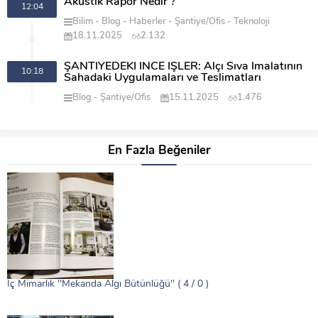
Akustik Rapor Nedir ?
12:04
Bilim
Blog
Haberler
Şantiye/Ofis
Teknoloji
18.11.2025
2.132
ŞANTİYEDEKİ İNCE İŞLER: Alçı Sıva İmalatının
10:18
Sahadaki Uygulamaları ve Teslimatları
Blog
Şantiye/Ofis
15.11.2025
1.476
En Fazla Beğeniler
İç Mimarlık ''Mekanda Algı Bütünlüğü''
( 4 / 0 )