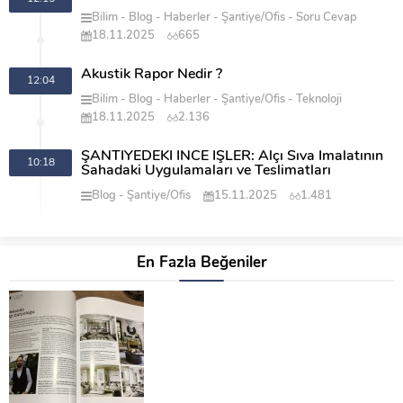
Bilim
Blog
Haberler
Şantiye/Ofis
Soru Cevap
18.11.2025
665
Akustik Rapor Nedir ?
12:04
Bilim
Blog
Haberler
Şantiye/Ofis
Teknoloji
18.11.2025
2.136
ŞANTİYEDEKİ İNCE İŞLER: Alçı Sıva İmalatının
10:18
Sahadaki Uygulamaları ve Teslimatları
Blog
Şantiye/Ofis
15.11.2025
1.481
En Fazla Beğeniler