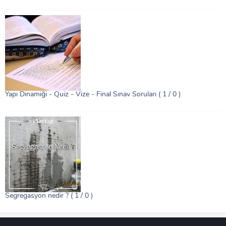
Yapı Dinamiği - Quiz - Vize - Final Sınav Soruları
( 1 / 0 )
Segregasyon nedir ?
( 1 / 0 )