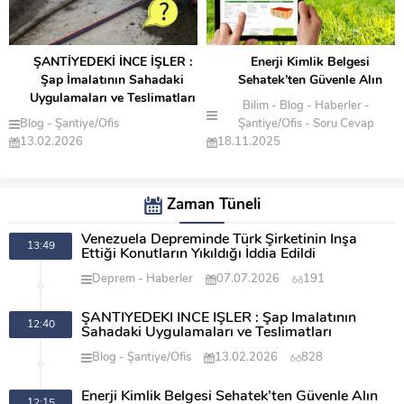
ŞANTİYEDEKİ İNCE İŞLER :
Enerji Kimlik Belgesi
Şap İmalatının Sahadaki
Sehatek’ten Güvenle Alın
Uygulamaları ve Teslimatları
Bilim
Blog
Haberler
Blog
Şantiye/Ofis
Şantiye/Ofis
Soru Cevap
13.02.2026
18.11.2025
Zaman Tüneli
Venezuela Depreminde Türk Şirketinin İnşa
13:49
Ettiği Konutların Yıkıldığı İddia Edildi
Deprem
Haberler
07.07.2026
191
ŞANTİYEDEKİ İNCE İŞLER : Şap İmalatının
12:40
Sahadaki Uygulamaları ve Teslimatları
Blog
Şantiye/Ofis
13.02.2026
828
Enerji Kimlik Belgesi Sehatek’ten Güvenle Alın
12:15