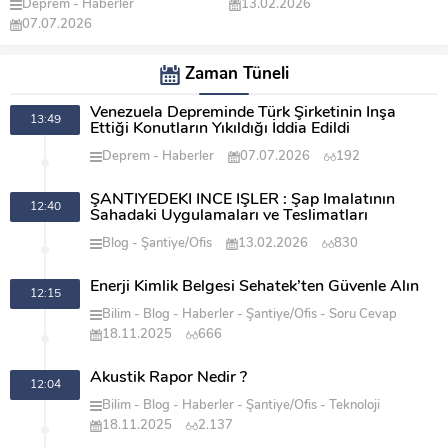
er
13.02.2026
18.11.2025
Zaman Tüneli
Venezuela Depreminde Türk Şirketinin İnşa
13:49
Ettiği Konutların Yıkıldığı İddia Edildi
Deprem
Haberler
07.07.2026
192
ŞANTİYEDEKİ İNCE İŞLER : Şap İmalatının
12:40
Sahadaki Uygulamaları ve Teslimatları
Blog
Şantiye/Ofis
13.02.2026
830
Enerji Kimlik Belgesi Sehatek’ten Güvenle Alın
12:15
Bilim
Blog
Haberler
Şantiye/Ofis
Soru Cevap
18.11.2025
666
Akustik Rapor Nedir ?
12:04
Bilim
Blog
Haberler
Şantiye/Ofis
Teknoloji
18.11.2025
2.137