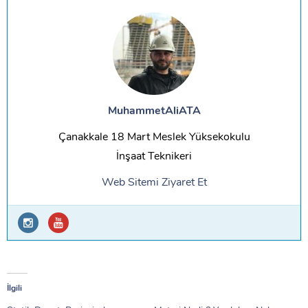
MuhammetAliATA
Çanakkale 18 Mart Meslek Yüksekokulu
İnşaat Teknikeri
Web Sitemi Ziyaret Et
Enerji Kimlik Belgesi Sehatek’ten Güvenle Alın
-
18 Kasım 2025
Akustik Rapor Nedir ?
- 18 Kasım 2025
İlgili
Şantiyelerde ” Bunu mail olarak atar mısın ? ” veya