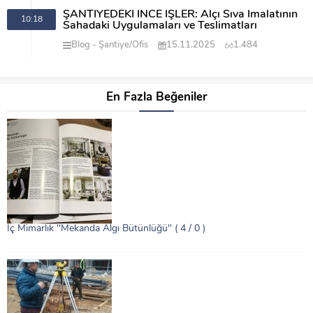
ŞANTİYEDEKİ İNCE İŞLER: Alçı Sıva İmalatının
10:18
Sahadaki Uygulamaları ve Teslimatları
Blog
Şantiye/Ofis
15.11.2025
1.484
En Fazla Beğeniler
İç Mimarlık ''Mekanda Algı Bütünlüğü''
( 4 / 0 )