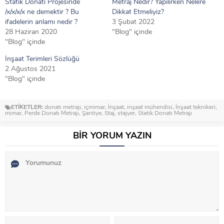
Statik Donatı Projesinde
Metraj Nedir? Yapılırken Nelere
Gönderir misin ?
- 5 Nisan 2025
/x/x/x/x ne demektir ? Bu
Dikkat Etmeliyiz?
ifadelerin anlamı nedir ?
3 Şubat 2022
Tapularda Dijital Devrime Geri Sayım Başladı
- 29
28 Haziran 2020
"Blog" içinde
Mart 2025
"Blog" içinde
Şantiyedeki Çalışma Hayatı : ASLA
İnşaat Terimleri Sözlüğü
2 Ağustos 2021
KONUŞULMAYANLAR
- 23 Mart 2025
"Blog" içinde
Resibu : İnşaat ve Emlak Sektörünün Dijital
Platformu
- 3 Mayıs 2024
ETİKETLER:
donatı metrajı
,
içmimar
,
İnşaat
,
inşaat mühendisi
,
İnşaat teknikeri
,
mimar
,
Perde Donatı Metrajı
,
Şantiye
,
Staj
,
stajyer
,
Statik Donatı Metrajı
Kirişlerde Çelik Uygulaması – 2. Sıra Donatı
BİR YORUM YAZIN
Yerleşimi
- 2 Mayıs 2024
İç Mimarın Sahada Uygulamada Görevleri Nelerdir
?
- 22 Nisan 2024
Sahada Şef Olmak Nedir ?
- 21 Nisan 2024
Taşıyıcı Sistem Nedir ? Taşıyıcı Sistem Tipleri