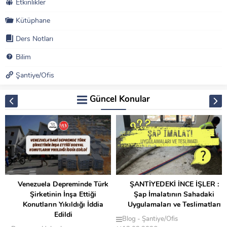
Etkinlikler
Kütüphane
Ders Notları
Bilim
Şantiye/Ofis
Güncel Konular
preminde Türk
ŞANTİYEDEKİ İNCE İŞLER :
Enerji Kimli
İnşa Ettiği
Şap İmalatının Sahadaki
Sehatek’ten G
kıldığı İddia
Uygulamaları ve Teslimatları
Bilim
Blog
ldi
Blog
Şantiye/Ofis
Şantiye/Ofis
S