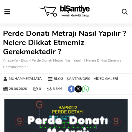
Perde Donatı Metrajı Nasıl Yapılır ?
Nelere Dikkat Etmemiz
Gerekmektedir ?
Anasayfa
»
Blog
»
Perde Donatı Metrajı Nasıl Yapılır ? Nelere Dikkat Etmemiz
Gerekmektedir ?
MUHAMMETALIATA
BLOG
ŞANTIYE/OFIS
VIDEO GALERI
28.06.2020
0
3.344