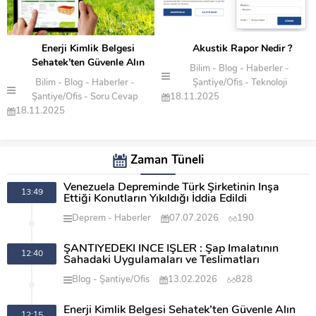
Enerji Kimlik Belgesi
Akustik Rapor Nedir ?
Sehatek’ten Güvenle Alın
Bilim
Blog
Haberler
Bilim
Blog
Haberler
Şantiye/Ofis
Teknoloji
Şantiye/Ofis
Soru Cevap
18.11.2025
18.11.2025
Zaman Tüneli
Venezuela Depreminde Türk Şirketinin İnşa
13:49
Ettiği Konutların Yıkıldığı İddia Edildi
Deprem
Haberler
07.07.2026
190
ŞANTİYEDEKİ İNCE İŞLER : Şap İmalatının
12:40
Sahadaki Uygulamaları ve Teslimatları
Blog
Şantiye/Ofis
13.02.2026
828
Enerji Kimlik Belgesi Sehatek’ten Güvenle Alın
12:15