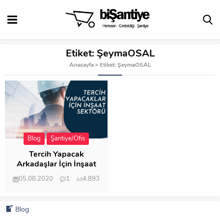
Etiket:
ŞeymaOSAL
Anasayfa
»
Etiket: ŞeymaOSAL
Blog
Şantiye/Ofis
Tercih Yapacak
Arkadaşlar İçin İnşaat
Sektörü
05.08.2020
1
4.893
Blog