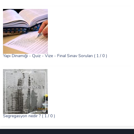
Yapı Dinamiği - Quiz - Vize - Final Sınav Soruları
( 1 / 0 )
Segregasyon nedir ?
( 1 / 0 )