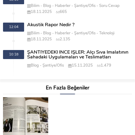
Bilim
Blog
Haberler
Şantiye/Ofis
Soru Cevap
18.11.2025
665
Akustik Rapor Nedir ?
12:04
Bilim
Blog
Haberler
Şantiye/Ofis
Teknoloji
18.11.2025
2.135
ŞANTİYEDEKİ İNCE İŞLER: Alçı Sıva İmalatının
10:18
Sahadaki Uygulamaları ve Teslimatları
Blog
Şantiye/Ofis
15.11.2025
1.479
En Fazla Beğeniler