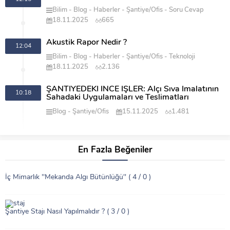
Bilim
Blog
Haberler
Şantiye/Ofis
Soru Cevap
18.11.2025
665
Akustik Rapor Nedir ?
12:04
Bilim
Blog
Haberler
Şantiye/Ofis
Teknoloji
18.11.2025
2.136
ŞANTİYEDEKİ İNCE İŞLER: Alçı Sıva İmalatının
10:18
Sahadaki Uygulamaları ve Teslimatları
Blog
Şantiye/Ofis
15.11.2025
1.481
En Fazla Beğeniler
İç Mimarlık ''Mekanda Algı Bütünlüğü''
( 4 / 0 )
Şantiye Stajı Nasıl Yapılmalıdır ?
( 3 / 0 )