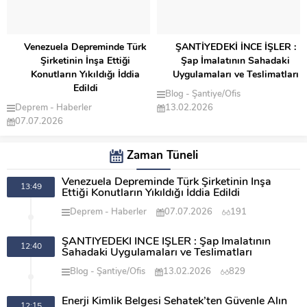
Venezuela Depreminde Türk
ŞANTİYEDEKİ İNCE İŞLER :
Şirketinin İnşa Ettiği
Şap İmalatının Sahadaki
Konutların Yıkıldığı İddia
Uygulamaları ve Teslimatları
Edildi
Blog
Şantiye/Ofis
Deprem
Haberler
13.02.2026
07.07.2026
Zaman Tüneli
Venezuela Depreminde Türk Şirketinin İnşa
13:49
Ettiği Konutların Yıkıldığı İddia Edildi
Deprem
Haberler
07.07.2026
191
ŞANTİYEDEKİ İNCE İŞLER : Şap İmalatının
12:40
Sahadaki Uygulamaları ve Teslimatları
Blog
Şantiye/Ofis
13.02.2026
829
Enerji Kimlik Belgesi Sehatek’ten Güvenle Alın
12:15