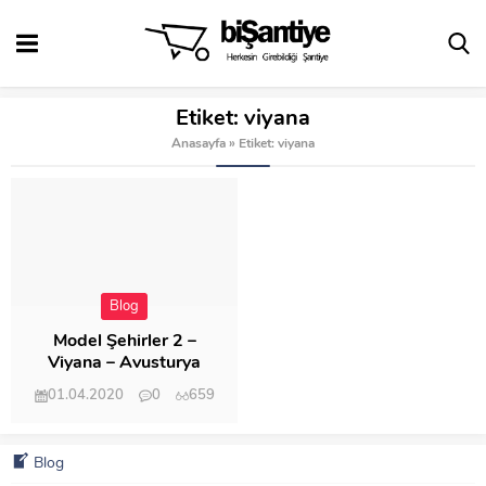
Etiket:
viyana
Anasayfa
»
Etiket: viyana
Blog
Model Şehirler 2 –
Viyana – Avusturya
01.04.2020
0
659
Blog